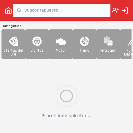
Categorías
Ofertas del
Llantas
Motor
Freno
Filtración
Par
Día
Elect
Procesando solicitud...