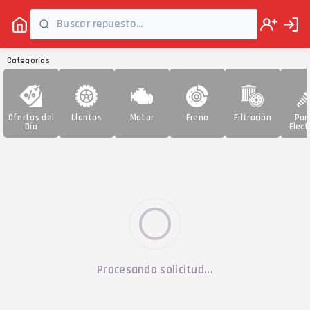
Categorías
Ofertas del
Llantas
Motor
Freno
Filtración
Par
Día
Elect
Procesando solicitud...