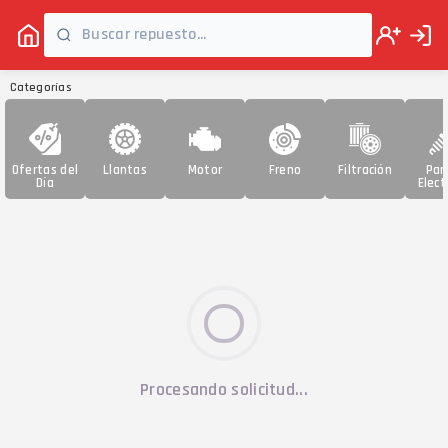
Categorías
Ofertas del
Llantas
Motor
Freno
Filtración
Par
Día
Elect
Procesando solicitud...