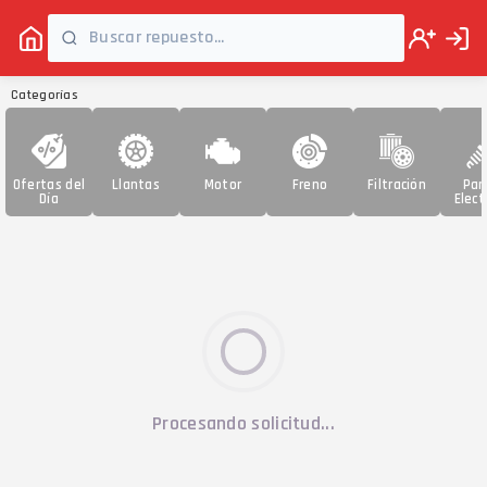
Categorías
Ofertas del
Llantas
Motor
Freno
Filtración
Par
Día
Elect
Procesando solicitud...