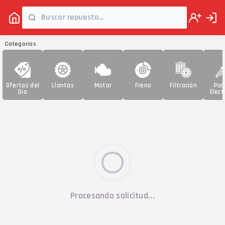
Categorías
Ofertas del
Llantas
Motor
Freno
Filtración
Par
Día
Elect
Procesando solicitud...