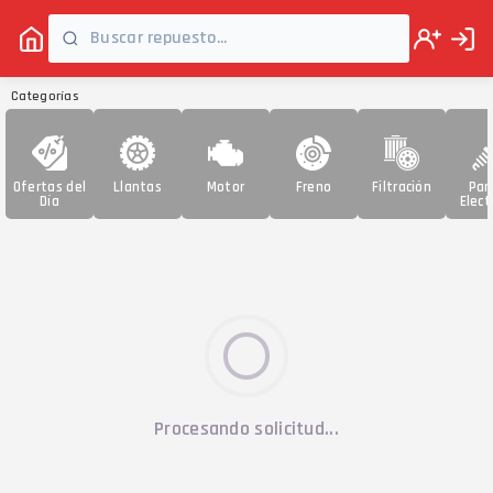
Categorías
Ofertas del
Llantas
Motor
Freno
Filtración
Par
Día
Elect
Procesando solicitud...