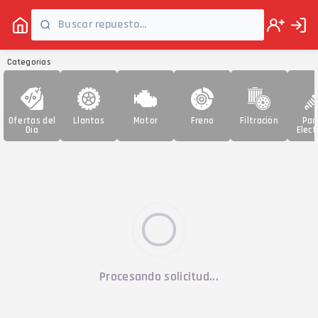
Categorías
Ofertas del
Llantas
Motor
Freno
Filtración
Par
Día
Elect
Procesando solicitud...