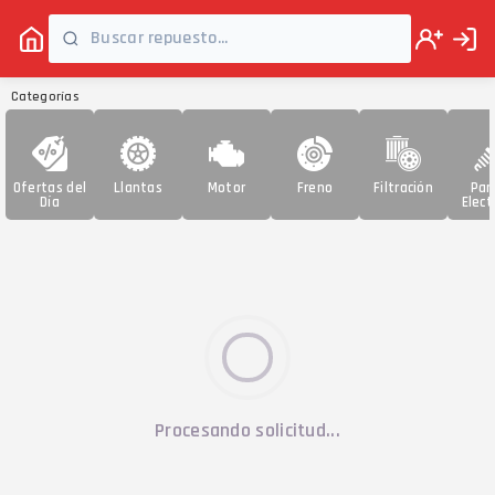
Categorías
Ofertas del
Llantas
Motor
Freno
Filtración
Par
Día
Elect
Procesando solicitud...