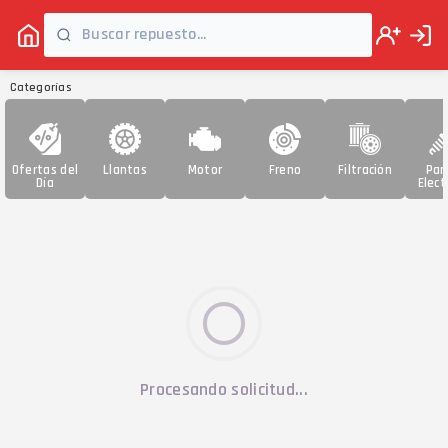
Categorías
Ofertas del
Llantas
Motor
Freno
Filtración
Par
Día
Elect
Procesando solicitud...