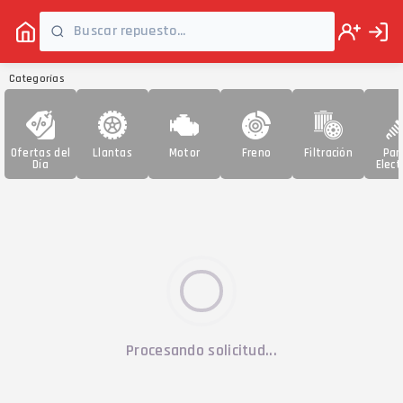
Categorías
Ofertas del
Llantas
Motor
Freno
Filtración
Par
Día
Elect
Procesando solicitud...