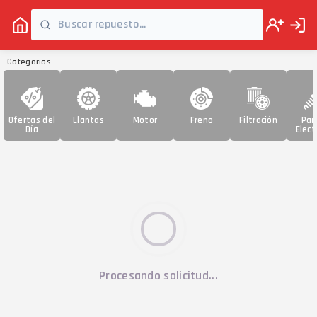
Categorías
Ofertas del
Llantas
Motor
Freno
Filtración
Par
Día
Elect
Procesando solicitud...