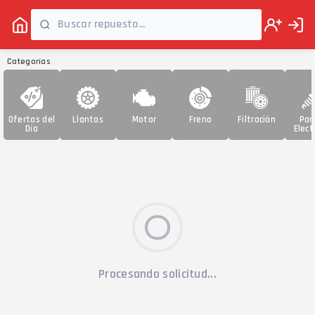
Categorías
Ofertas del
Llantas
Motor
Freno
Filtración
Par
Día
Elect
Procesando solicitud...