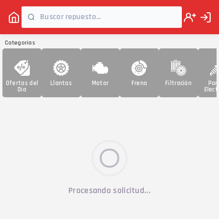
Categorías
Ofertas del
Llantas
Motor
Freno
Filtración
Par
Día
Elect
Procesando solicitud...