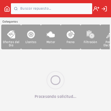
Categorías
Ofertas del
Llantas
Motor
Freno
Filtración
Par
Día
Elect
Procesando solicitud...